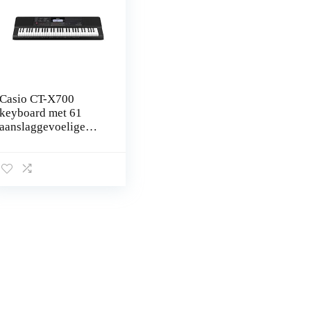
Casio CT-X700
keyboard met 61
aanslaggevoelige
standaardtoetsen en
begeleidingsautomaa
t