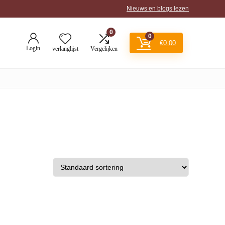
Nieuws en blogs lezen
0
0
€
0.00
Login
verlanglijst
Vergelijken