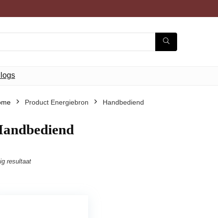
logs
ome
Product Energiebron
‎Handbediend
Handbediend
ig resultaat