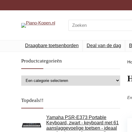
Search
for:
Draagbare toetsenborden
Deal van de dag
B
Productcategorieën
H
‎
En
Topdeals!!
Yamaha PSR-E373 Portable
Keyboard, zwart - keyboard met 61
aanslaggevoelige toetsen - ideaal