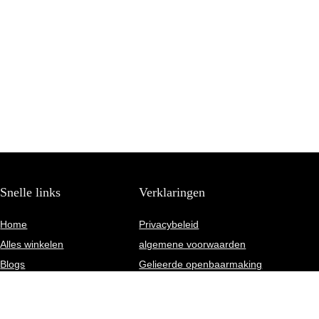
Snelle links
Verklaringen
Home
Privacybeleid
Alles winkelen
algemene voorwaarden
Blogs
Gelieerde openbaarmaking
Overzicht
Onze webshops