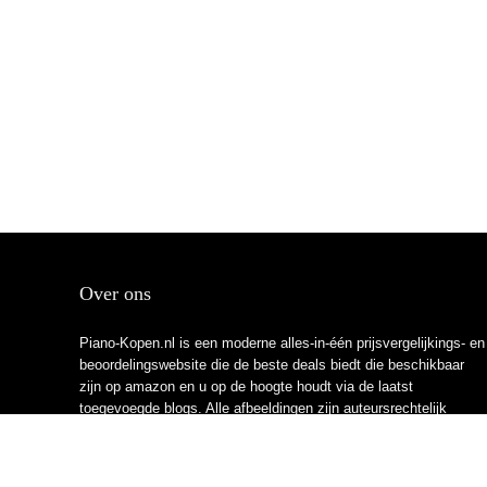
Over ons
Piano-Kopen.nl is een moderne alles-in-één prijsvergelijkings- en
beoordelingswebsite die de beste deals biedt die beschikbaar
zijn op amazon en u op de hoogte houdt via de laatst
toegevoegde blogs. Alle afbeeldingen zijn auteursrechtelijk
beschermd door hun respectievelijke eigenaren. Alle geciteerde
inhoud is afgeleid van hun respectievelijke bronnen.