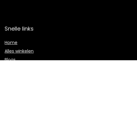
Snelle links
Home
Alles winkelen
Blogs
Overzicht
Onze webshops
Adverteren
Verklaringen
Privacybeleid
algemene voorwaarden
Gelieerde openbaarmaking