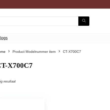
logs
ome
Product Modelnummer item
‎CT-X700C7
CT-X700C7
ig resultaat