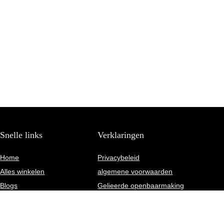
Snelle links
Verklaringen
Home
Privacybeleid
Alles winkelen
algemene voorwaarden
Blogs
Gelieerde openbaarmaking
Overzicht
Onze webshops