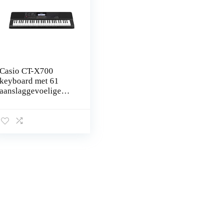
Casio CT-X700
keyboard met 61
aanslaggevoelige
standaardtoetsen en
begeleidingsautomaa
t