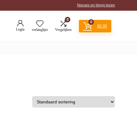
Nieuws en blogs lezen
0
0
€
0.00
Login
verlanglijst
Vergelijken