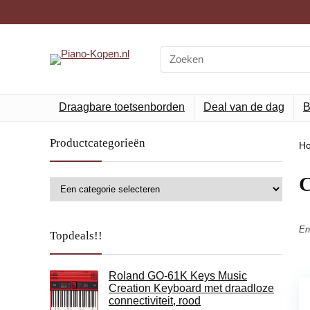
Search
for:
Draagbare toetsenborden
Deal van de dag
B
Productcategorieën
H
‎
En
Topdeals!!
Roland GO-61K Keys Music
Creation Keyboard met draadloze
connectiviteit, rood