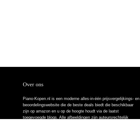
Over ons
Piano-Kopen.nl is een moderne alles-in-één prijsvergelijkings- en
beoordelingswebsite die de beste deals biedt die beschikbaar
zijn op amazon en u op de hoogte houdt via de laatst
toegevoegde blogs. Alle afbeeldingen zijn auteursrechtelijk
beschermd door hun respectievelijke eigenaren. Alle geciteerde
inhoud is afgeleid van hun respectievelijke bronnen.